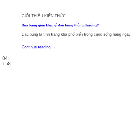
GIỚI THIỆU KIẾN THỨC
Đau bụng giun khác gì đau bụng thông thường?
Đau bụng là tình trạng khá phổ biến trong cuộc sống hàng ngày, 
[...]
Continue reading
→
04
Th8