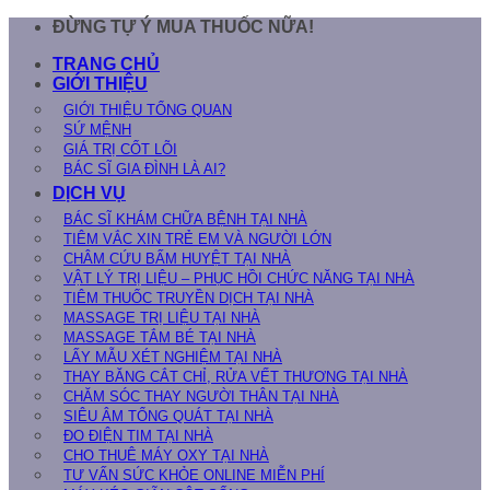
Skip
ĐỪNG TỰ Ý MUA THUỐC NỮA!
to
TRANG CHỦ
content
GIỚI THIỆU
GIỚI THIỆU TỔNG QUAN
SỨ MỆNH
GIÁ TRỊ CỐT LÕI
BÁC SĨ GIA ĐÌNH LÀ AI?
DỊCH VỤ
BÁC SĨ KHÁM CHỮA BỆNH TẠI NHÀ
TIÊM VẮC XIN TRẺ EM VÀ NGƯỜI LỚN
CHÂM CỨU BẤM HUYỆT TẠI NHÀ
VẬT LÝ TRỊ LIỆU – PHỤC HỒI CHỨC NĂNG TẠI NHÀ
TIÊM THUỐC TRUYỀN DỊCH TẠI NHÀ
MASSAGE TRỊ LIỆU TẠI NHÀ
MASSAGE TẮM BÉ TẠI NHÀ
LẤY MẪU XÉT NGHIỆM TẠI NHÀ
THAY BĂNG CẮT CHỈ, RỬA VẾT THƯƠNG TẠI NHÀ
CHĂM SÓC THAY NGƯỜI THÂN TẠI NHÀ
SIÊU ÂM TỔNG QUÁT TẠI NHÀ
ĐO ĐIỆN TIM TẠI NHÀ
CHO THUÊ MÁY OXY TẠI NHÀ
TƯ VẤN SỨC KHỎE ONLINE MIỄN PHÍ