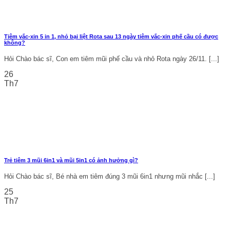
Tiêm vắc-xin 5 in 1, nhỏ bại liệt Rota sau 13 ngày tiêm vắc-xin phế cầu có được
không?
Hỏi Chào bác sĩ, Con em tiêm mũi phế cầu và nhỏ Rota ngày 26/11. [...]
26
Th7
Trẻ tiêm 3 mũi 6in1 và mũi 5in1 có ảnh hưởng gì?
Hỏi Chào bác sĩ, Bé nhà em tiêm đúng 3 mũi 6in1 nhưng mũi nhắc [...]
25
Th7