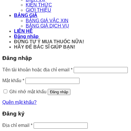
KIẾN THỨC
GIỚI THIỆU
BẢNG GIÁ
BẢNG GIÁ VẮC XIN
BẢNG GIÁ DỊCH VỤ
LIÊN HỆ
Đăng nhập
ĐỪNG TỰ Ý MUA THUỐC NỮA!
HÃY ĐỂ BÁC SĨ GIÚP BẠN!
Đăng nhập
Tên tài khoản hoặc địa chỉ email
*
Mật khẩu
*
Ghi nhớ mật khẩu
Đăng nhập
Quên mật khẩu?
Đăng ký
Địa chỉ email
*