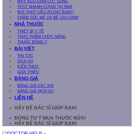
MÁY KÉO GIÃN CỘT SỐNG
TEST NHANH COVID TẠI NHÀ
BƠI THỦY LIỆU (FLOAT BABY)
CHĂM SÓC MẸ VÀ BÉ SAU SINH
NHÀ THUỐC
THIẾT BỊ Y TẾ
THỰC PHẨM CHỨC NĂNG
THUỐC ĐÔNG Y
BÀI VIẾT
TIN TỨC
DỊCH VỤ
KIẾN THỨC
GIỚI THIỆU
BẢNG GIÁ
BẢNG GIÁ VẮC XIN
BẢNG GIÁ DỊCH VỤ
LIÊN HỆ
HÃY ĐỂ BÁC SĨ GIÚP BẠN!
ĐỪNG TỰ Ý MUA THUỐC NỮA!
HÃY ĐỂ BÁC SĨ GIÚP BẠN!