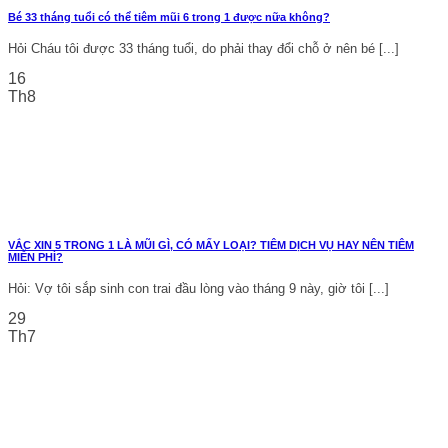
Bé 33 tháng tuổi có thể tiêm mũi 6 trong 1 được nữa không?
Hỏi Cháu tôi được 33 tháng tuổi, do phải thay đổi chỗ ở nên bé [...]
16
Th8
VẮC XIN 5 TRONG 1 LÀ MŨI GÌ, CÓ MẤY LOẠI? TIÊM DỊCH VỤ HAY NÊN TIÊM
MIỄN PHÍ?
Hỏi: Vợ tôi sắp sinh con trai đầu lòng vào tháng 9 này, giờ tôi [...]
29
Th7