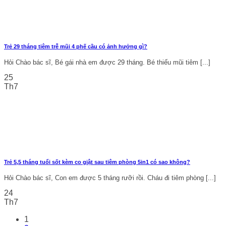
Trẻ 29 tháng tiêm trễ mũi 4 phế cầu có ảnh hưởng gì?
Hỏi Chào bác sĩ, Bé gái nhà em được 29 tháng. Bé thiếu mũi tiêm [...]
25
Th7
Trẻ 5,5 tháng tuổi sốt kèm co giật sau tiêm phòng 5in1 có sao không?
Hỏi Chào bác sĩ, Con em được 5 tháng rưỡi rồi. Cháu đi tiêm phòng [...]
24
Th7
1