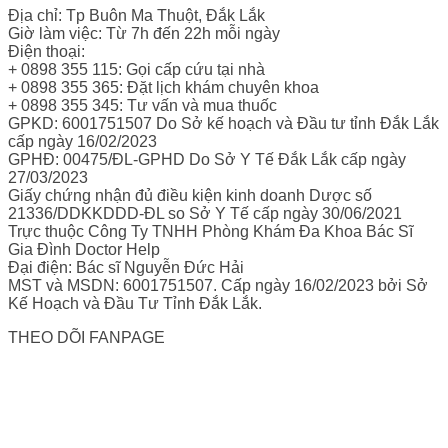
Địa chỉ: Tp Buôn Ma Thuột, Đắk Lắk
Giờ làm việc: Từ 7h đến 22h mỗi ngày
Điện thoại:
+ 0898 355 115: Gọi cấp cứu tại nhà
+ 0898 355 365: Đặt lịch khám chuyên khoa
+ 0898 355 345: Tư vấn và mua thuốc
GPKD: 6001751507 Do Sở kế hoạch và Đầu tư tỉnh Đắk Lắk
cấp ngày 16/02/2023
GPHĐ: 00475/ĐL-GPHD Do Sở Y Tế Đắk Lắk cấp ngày
27/03/2023
Giấy chứng nhận đủ điều kiện kinh doanh Dược số
21336/DDKKDDD-ĐL so Sở Y Tế cấp ngày 30/06/2021
Trực thuộc Công Ty TNHH Phòng Khám Đa Khoa Bác Sĩ
Gia Đình Doctor Help
Đại điện: Bác sĩ Nguyễn Đức Hải
MST và MSDN: 6001751507. Cấp ngày 16/02/2023 bởi Sở
Kế Hoạch và Đầu Tư Tỉnh Đắk Lắk.
THEO DÕI FANPAGE