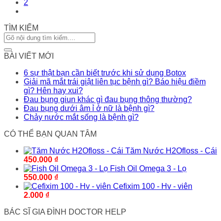
2
TÌM KIẾM
BÀI VIẾT MỚI
6 sự thật bạn cần biết trước khi sử dụng Botox
Giải mã mắt trái giật liên tục bệnh gì? Báo hiệu điềm
gì? Hên hay xui?
Đau bụng giun khác gì đau bụng thông thường?
Đau bụng dưới âm ỉ ở nữ là bệnh gì?
Chảy nước mắt sống là bệnh gì?
CÓ THỂ BẠN QUAN TÂM
Tăm Nước H2Ofloss - Cái
450.000
₫
Fish Oil Omega 3 - Lọ
550.000
₫
Cefixim 100 - Hv - viên
2.000
₫
BÁC SĨ GIA ĐÌNH DOCTOR HELP