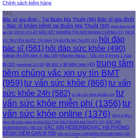
Chính sách kiểm hàng
TAG
Bác sĩ gia đình
Bác sĩ gia đình - Tại Buôn Ma Thuột
(66)
– Bác sĩ khám bệnh tại Buôn Ma Thuột
(93)
bệnh tăng huyết
DỊCH VỤ LẤY MẪU XÉT NGHIỆM TẬN NƠI NHANH CHÓNG
(21)
DỊCH
áp
(16)
hỏi đáp
VỤ TRUYỀN NƯỚC TẠI NHÀ TẠI BUÔN MA THUỘT
(22)
bác sĩ
(561)
hỏi đáp sức khỏe
(490)
Indirab (Ấn Độ) tiêm ở đâu
(29)
Infanrix Hexa – Vắc xin 6 trong 1 của
trung tâm
tin tức y tế hôm nay
(43)
Bỉ
(32)
prevenar 13
(25)
tiêm chủng vắc xin uy tín BMT
(959)
tư vấn sức khỏe
(866)
tư vấn
tư
sức khỏe 24h
(582)
tư vấn sức khỏe bà bầu
(16)
tư
vấn sức khỏe miễn phí
(1356)
vấn sức khỏe online
(1376)
Vật lý trị liệu –
VẮC XIN
phục hồi chức năng tại nhà DOCTOR HELP BUÔN MA THUỘT
(17)
VẮC XIN HEBERBIOVAC HB PHÒNG
HEBERBIOVAC HB
(22)
BỆNH VIÊM GAN B
(59)
Vắc xin 5 trong 1 INFANRIX IPV+HIB (5IN1)
(16)