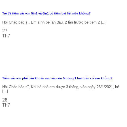
Trẻ đã tiêm vắc-xin 5in1 và 6in1 có tiêm bại liệt nữa không?
Hỏi Chào bác sĩ, Em sinh bé lần đầu. 2 lần trước bé tiêm 2 [...]
27
Th7
Tiêm vắc-xin phế cầu khuẩn sau vắc-xin 5 trong 1 hai tuần có sao không?
Hỏi Chào bác sĩ, Khi bé nhà em được 3 tháng, vào ngày 26/1/2021, bé
[...]
26
Th7