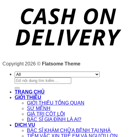
Copyright 2026 ©
Flatsome Theme
Tìm
kiếm:
TRANG CHỦ
GIỚI THIỆU
GIỚI THIỆU TỔNG QUAN
SỨ MỆNH
GIÁ TRỊ CỐT LÕI
BÁC SĨ GIA ĐÌNH LÀ AI?
DỊCH VỤ
BÁC SĨ KHÁM CHỮA BỆNH TẠI NHÀ
TIÊM VẮC XIN TRẺ EM VÀ NGƯỜI LỚN