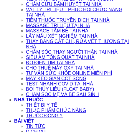
CHÂM CỨU BẤM HUYỆT TẠI NHÀ
VẬT LÝ TRỊ LIỆU – PHỤC HỒI CHỨC NĂNG
TẠI NHÀ
TIÊM THUỐC TRUYỀN DỊCH TẠI NHÀ
MASSAGE TRỊ LIỆU TẠI NHÀ
MASSAGE TẮM BÉ TẠI NHÀ
LẤY MẪU XÉT NGHIỆM TẠI NHÀ
THAY BĂNG CẮT CHỈ, RỬA VẾT THƯƠNG TẠI
NHÀ
CHĂM SÓC THAY NGƯỜI THÂN TẠI NHÀ
SIÊU ÂM TỔNG QUÁT TẠI NHÀ
ĐO ĐIỆN TIM TẠI NHÀ
CHO THUÊ MÁY OXY TẠI NHÀ
TƯ VẤN SỨC KHỎE ONLINE MIỄN PHÍ
MÁY KÉO GIÃN CỘT SỐNG
TEST NHANH COVID TẠI NHÀ
BƠI THỦY LIỆU (FLOAT BABY)
CHĂM SÓC MẸ VÀ BÉ SAU SINH
NHÀ THUỐC
THIẾT BỊ Y TẾ
THỰC PHẨM CHỨC NĂNG
THUỐC ĐÔNG Y
BÀI VIẾT
TIN TỨC
DỊCH VỤ