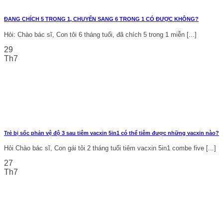
ĐANG CHÍCH 5 TRONG 1, CHUYỂN SANG 6 TRONG 1 CÓ ĐƯỢC KHÔNG?
Hỏi: Chào bác sĩ, Con tôi 6 tháng tuổi, đã chích 5 trong 1 miễn [...]
29
Th7
Trẻ bị sốc phản vệ độ 3 sau tiêm vacxin 5in1 có thể tiêm được những vacxin nào?
Hỏi Chào bác sĩ, Con gái tôi 2 tháng tuổi tiêm vacxin 5in1 combe five [...]
27
Th7