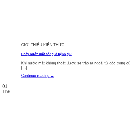
GIỚI THIỆU KIẾN THỨC
Chảy nước mắt sống là bệnh gì?
Khi nước mắt không thoát được sẽ trào ra ngoài từ góc trong c
[...]
Continue reading
→
01
Th8