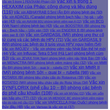
Vắc xin 6 trong 1
Vắc xin 5 trong 1 PENTAXIM (Pháp)
(20)
HEXAXIM của Pháp: công dụng và liều dùng
(116)
Vắc xin ABHAYRAB 0.5ml (Ấn Độ) phòng bệnh dại
(50)
Vắc xin ADACEL (Canada) phòng bệnh bạch hầu – ho gà – uốn
ván
(43)
Vắc xin BCG
Vắc xin AVAXIM 80U phòng bệnh viêm gan A
(22)
(Việt Nam) phòng bệnh lao
(43)
Vắc xin BOOSTRIX (Bỉ) phòng Ho
gà – Bạch hầu – Uốn ván
(33)
Vắc xin ENGERIX B (Bỉ) phòng bệnh
Vắc xin GARDASIL (Mỹ) phòng ung thư cổ
viêm gan B
(30)
tử cung và các bệnh do HPV
(71)
Vắc xin GARDASIL 9
(Mỹ) phòng các bệnh do 9 tuýp virus HPV nguy hiểm
(54)
Vắc xin IMOJEV – Vắc xin phòng viêm não Nhật Bản thế hệ mới
Vắc xin Influvac Tetra 0.5ml (Hà Lan) phòng bệnh cúm
(44)
(63)
Vắc xin JEVAX (Việt Nam) phòng bệnh viêm não Nhật Bản
(28)
Vắc
xin MENACTRA (Mỹ) phòng bệnh viêm màng não
(32)
Vắc xin MMR
Vắc xin MMR II
(Ấn Độ) phòng bệnh Sởi – quai bị – rubella
(27)
(Mỹ) phòng bệnh Sởi – quai bị – rubella
(98)
Vắc xin
ROTARIX (Bỉ) phòng tiêu chảy cấp do Rotavirus
(38)
Vắc xin
Vắc xin
ROTATEQ (Mỹ) phòng tiêu chảy cấp do Rota Virus
(34)
SYNFLORIX (phế cầu 10 – Bỉ) phòng các bệnh
do phế cầu khuẩn
(108)
Vắc xin uốn
Vắc xin sởi MVVac
(22)
ván hấp phụ (TT)
(32)
Vắc xin VA-MENGOC-BC phòng bệnh viêm màng
Vắc xin VARICELLA (Hàn Quốc) phòng bệnh
não do não mô cầu
(21)
thủy đậu
(48)
Vắc xin Varivax là vắc xin gì
(37)