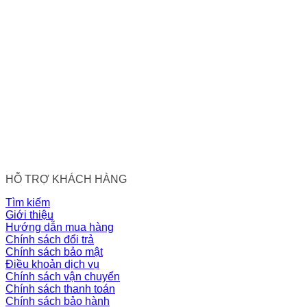
HỖ TRỢ KHÁCH HÀNG
Tìm kiếm
Giới thiệu
Hướng dẫn mua hàng
Chính sách đổi trả
Chính sách bảo mật
Điều khoản dịch vụ
Chính sách vận chuyển
Chính sách thanh toán
Chính sách bảo hành